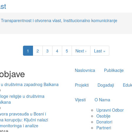
ast
,
Transparentnost i otvorena vlast
,
Institucionalno komuniciranje
Current
1
Page
2
Page
3
Page
4
Page
5
Next
Next ›
Last
Last »
page
page
page
Main
objave
Naslovnica
Publikacije
navigation
je u društvima zapadnog Balkana
Projekti
Događaji
Eduk
9
uloge religije u društvima
Vijesti
O Nama
lkana
9
Upravni Odbor
ovora pravosuđa u Bosni i
Osoblje
a korupciju: Ključni nalazi
Donatori
monitoringa i analize
Partneri
2019