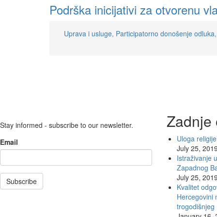
Podrška inicijativi za otvorenu vl
Uprava i usluge
,
Participatorno donošenje odluka
Pagination
Zadnje 
Stay informed - subscribe to our newsletter.
Uloga religi
Email
July 25, 201
Istraživanje 
Zapadnog Ba
July 25, 201
Subscribe
Kvalitet odg
Hercegovini n
trogodišnjeg 
January 16, 