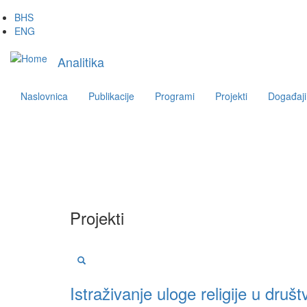
Skip
BHS
to
ENG
main
Main
content
Analitika
navigation
Naslovnica
Publikacije
Programi
Projekti
Događaji
Projekti
Istraživanje uloge religije u dr